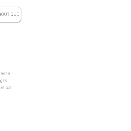
BOUTIQUE
tesse
ages
iel par