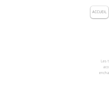
ACCUEIL
Les 
acc
enchaî