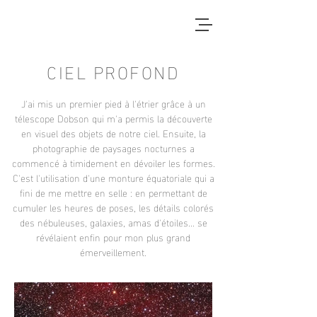
CIEL PROFOND
J'ai mis un premier pied à l'étrier grâce à un
télescope Dobson qui m'a permis la découverte
en visuel des objets de notre ciel. Ensuite, la
photographie de paysages nocturnes a
commencé à timidement en dévoiler les formes.
C'est l'utilisation d'une monture équatoriale qui a
fini de me mettre en selle : en permettant de
cumuler les heures de poses, les détails colorés
des nébuleuses, galaxies, amas d'étoiles... se
révélaient enfin pour mon plus grand
émerveillement.