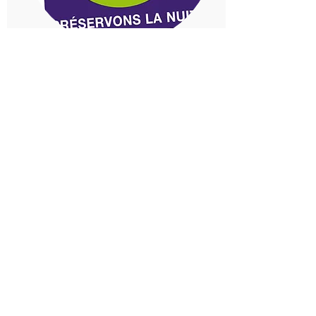
ANPCEN
Association
L'Association nationale pour la
protection du ciel et de l'environnement
nocturnes.
Association française œuvrant pour la
qualité de la nuit et luttant contre la
pollution lumineuse. N'hésitez pas à
adhérer pour les soutenir et aider à
protéger notre ciel